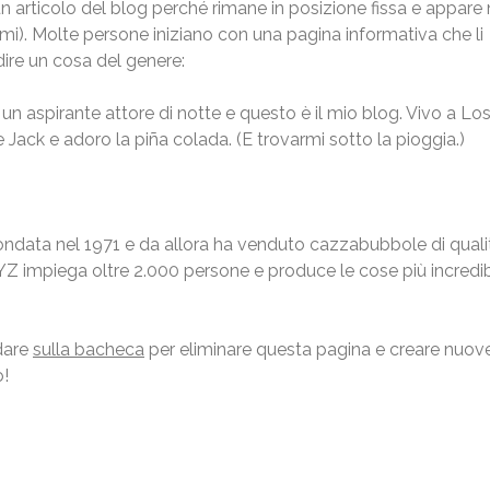
n articolo del blog perché rimane in posizione fissa e appare 
emi). Molte persone iniziano con una pagina informativa che li
dire un cosa del genere:
un aspirante attore di notte e questo è il mio blog. Vivo a Lo
Jack e adoro la piña colada. (E trovarmi sotto la pioggia.)
ata nel 1971 e da allora ha venduto cazzabubbole di qualit
XYZ impiega oltre 2.000 persone e produce le cose più incredibi
dare
sulla bacheca
per eliminare questa pagina e creare nuov
o!