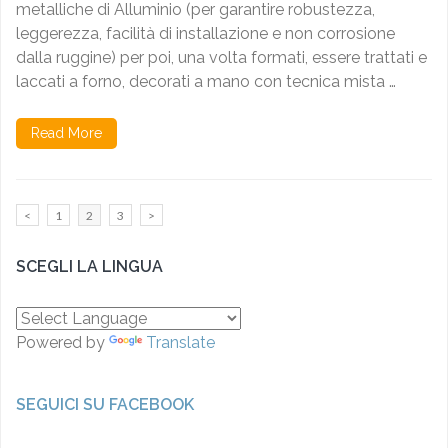
metalliche di Alluminio (per garantire robustezza,
leggerezza, facilità di installazione e non corrosione
dalla ruggine) per poi, una volta formati, essere trattati e
laccati a forno, decorati a mano con tecnica mista …
Read More
Paginazione
Page
Page
Page
<
1
2
3
>
degli
articoli
SCEGLI LA LINGUA
Powered by
Translate
SEGUICI SU FACEBOOK