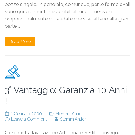
pezzo singolo. In generale, comunque, per le forme ovali
sono generalmente disponibili alcune dimensioni
proporzionalmente collaudate che si adattano alla gran
parte …
Read More
3° Vantaggio: Garanzia 10 Anni
!
1 Gennaio 2000
Stemmi Antichi
on
Leave a Comment
StemmiAntichi
3°
Vantaggio:
Ogni nostra lavorazione Artigianale in Stile – insegna,
Garanzia