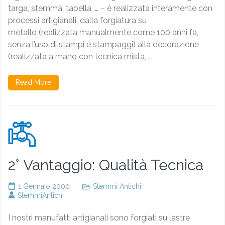
10
targa, stemma, tabella, … – è realizzata interamente con
Anni
processi artigianali, dalla forgiatura su
!
metallo (realizzata manualmente come 100 anni fa,
senza l’uso di stampi e stampaggi) alla decorazione
(realizzata a mano con tecnica mista, …
Read More
2° Vantaggio: Qualità Tecnica
1 Gennaio 2000
Stemmi Antichi
StemmiAntichi
I nostri manufatti artigianali sono forgiati su lastre